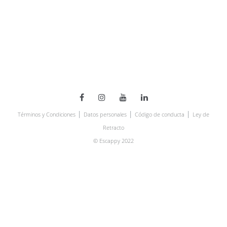
|
|
|
Términos y Condiciones
Datos personales
Código de conducta
Ley de
Retracto
© Escappy 2022