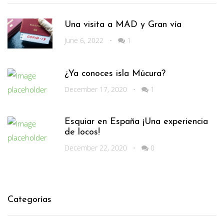
Una visita a MAD y Gran vía
June 6, 2022
•
1
¿Ya conoces isla Múcura?
December 17, 2020
•
1
Esquiar en España ¡Una experiencia
de locos!
December 22, 2020
•
0
Categorías