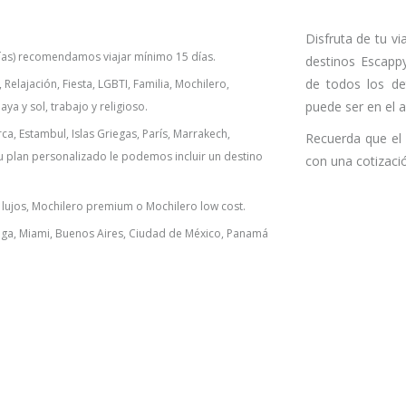
Disfruta de tu v
ías) recomendamos viajar mínimo 15 días.
destinos Escappy
de todos los det
Relajación, Fiesta, LGBTI, Familia, Mochilero,
puede ser en el a
aya y sol, trabajo y religioso.
a, Estambul, Islas Griegas, París, Marrakech,
Recuerda que el 
tu plan personalizado le podemos incluir un destino
con una cotizació
lujos, Mochilero premium o Mochilero low cost.
nga, Miami, Buenos Aires, Ciudad de México, Panamá