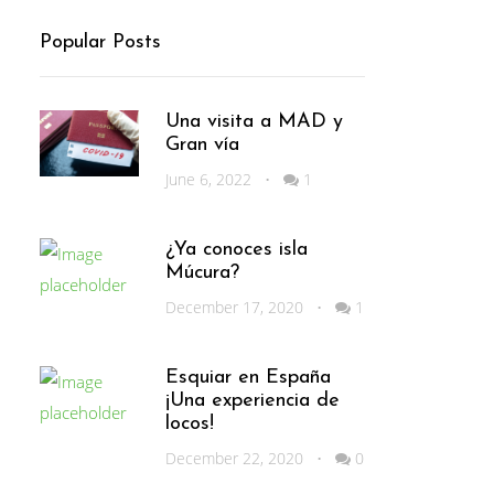
Popular Posts
Una visita a MAD y
Gran vía
June 6, 2022
•
1
¿Ya conoces isla
Múcura?
December 17, 2020
•
1
Esquiar en España
¡Una experiencia de
locos!
December 22, 2020
•
0