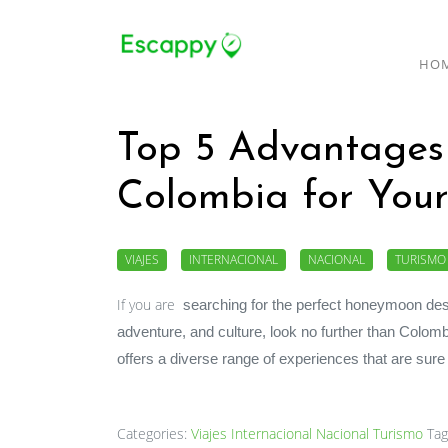
HO
Top 5 Advantages
Colombia for Yo
VIAJES
INTERNACIONAL
NACIONAL
TURISMO
If you are
offers a diverse range of experiences that are sur
Categories:
Viajes
Internacional
Nacional
Turismo
Tag