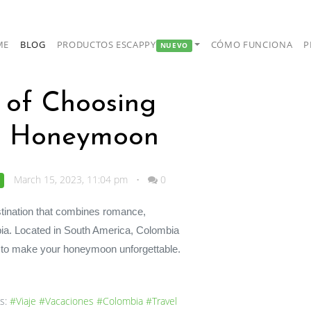
ME
BLOG
PRODUCTOS ESCAPPY
CÓMO FUNCIONA
P
NUEVO
 of Choosing
ur Honeymoon
March 15, 2023, 11:04 pm
•
0
e to make your honeymoon unforgettable. 
s:
#Viaje
#Vacaciones
#Colombia
#Travel