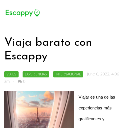
Viaja barato con
Escappy
June 6, 2022, 4:06
VIAJES
EXPERIENCIAS
INTERNACIONAL
am
•
0
Viajar es una de las 
experiencias más 
gratificantes y 