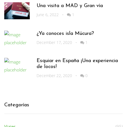
Una visita a MAD y Gran vía
June 6, 2022
•
1
¿Ya conoces isla Múcura?
December 17, 2020
•
1
Esquiar en España ¡Una experiencia
de locos!
December 22, 2020
•
0
Categorías
Viajes
(95)