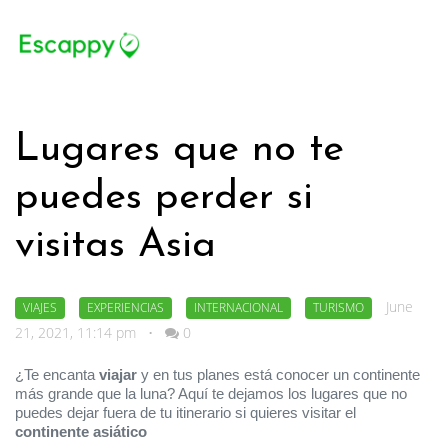
Lugares que no te
puedes perder si
visitas Asia
June
VIAJES
EXPERIENCIAS
INTERNACIONAL
TURISMO
21, 2021, 11:14 pm
•
0
¿Te encanta 
viajar
 y en tus planes está conocer un continente 
más grande que la luna? Aquí te dejamos los lugares que no 
puedes dejar fuera de tu itinerario si quieres visitar el 
continente asiático  