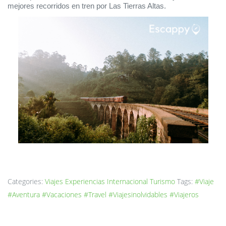
mejores recorridos en tren por Las Tierras Altas. 
Categories:
Viajes
Experiencias
Internacional
Turismo
Tags:
#Viaje
#Aventura
#Vacaciones
#Travel
#Viajesinolvidables
#Viajeros