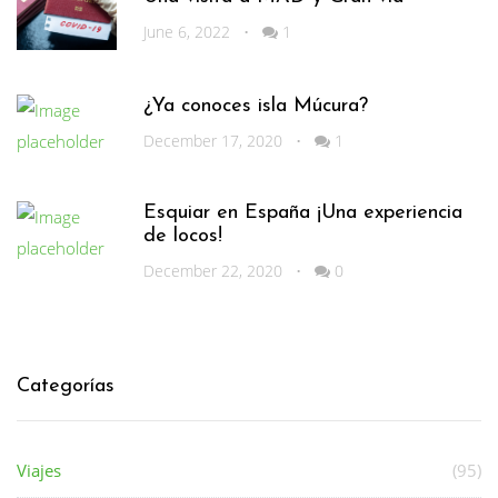
June 6, 2022
•
1
¿Ya conoces isla Múcura?
December 17, 2020
•
1
Esquiar en España ¡Una experiencia
de locos!
December 22, 2020
•
0
Categorías
Viajes
(95)