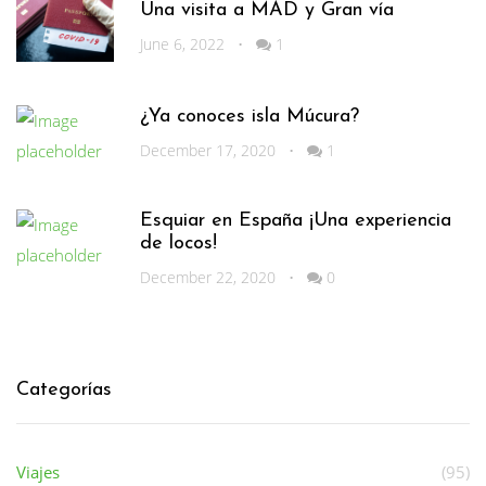
Una visita a MAD y Gran vía
June 6, 2022
•
1
¿Ya conoces isla Múcura?
December 17, 2020
•
1
Esquiar en España ¡Una experiencia
de locos!
December 22, 2020
•
0
Categorías
Viajes
(95)