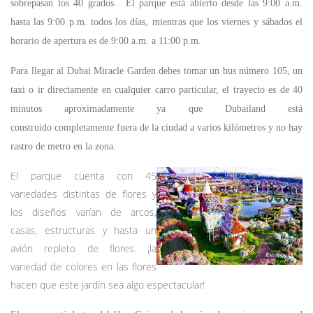
sobrepasan los 40 grados. El parque está abierto desde las 9:00 a.m.
hasta las 9:00 p.m. todos los días, mientras que los viernes y sábados el
horario de apertura es de 9:00 a.m. a 11:00 p.m.
Para llegar al Dubai Miracle Garden debes tomar un bus número 105, un
taxi o ir directamente en cualquier carro particular, el trayecto es de 40
minutos aproximadamente ya que Dubailand está
construido completamente fuera de la ciudad a varios kilómetros y no hay
rastro de metro en la zona.
El parque cuenta con 45
variedades distintas de flores y
los diseños varían de arcos,
casas, estructuras y hasta un
avión repleto de flores. ¡la
variedad de colores en las flores
hacen que este jardín sea algo espectacular!