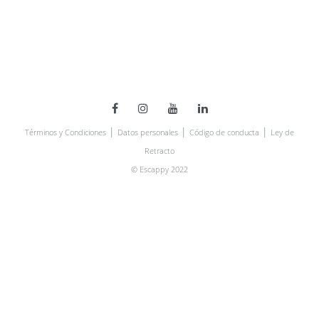
|
|
|
Términos y Condiciones
Datos personales
Código de conducta
Ley de
Retracto
© Escappy 2022