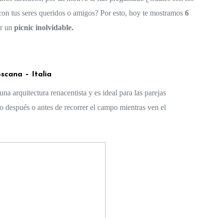
con tus seres queridos o amigos? Por esto, hoy te mostramos 
6 
r un 
picnic inolvidable.
scana – Italia 
La Toscana es un lugar espectacular que cuenta con una arquitectura renacentista y es ideal para las parejas 
 después o antes de recorrer el campo mientras ven el 