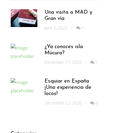
Una visita a MAD y
Gran vía
June 6, 2022
•
1
¿Ya conoces isla
Múcura?
December 17, 2020
•
1
Esquiar en España
¡Una experiencia de
locos!
December 22, 2020
•
0