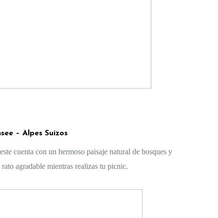
see – Alpes Suizos
Si viajas a suiza, debes visitar el lago Oeschinensee, este cuenta con un hermoso paisaje natural de bosques y 
ato agradable mientras realizas tu picnic. 