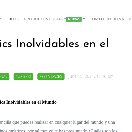
ME
BLOG
PRODUCTOS ESCAPPY
CÓMO FUNCIONA
P
NUEVO
cs Inolvidables en el
June 15, 2021, 11:46 pm
ONAL
TURISMO
FESTIVIDADES
cs Inolvidables en el Mundo
encilla que puedes realizar en cualquier lugar del mundo y una 
nos turísticos, por tal motivo te has preguntado ¿Cuáles son los 