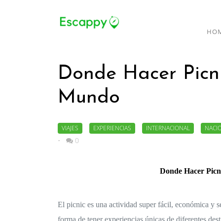
HO
Donde Hacer Picni
Mundo
VIAJES
EXPERIENCIAS
INTERNACIONAL
NACI
•
0
Donde Hacer Picni
El picnic es una actividad super fácil, económica y s
forma de tener experiencias únicas de diferentes desti