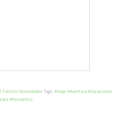
l
Turismo
Festividades
Tags:
#Viaje
#Aventura
#Vacaciones
arato
#Romantico