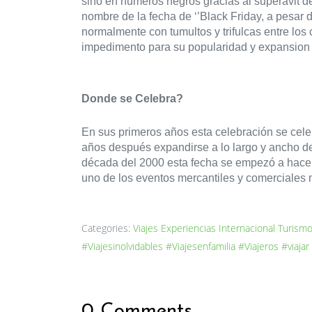
sino en numeros negros gracias al superavit de
nombre de la fecha de ‘’Black Friday, a pesar 
normalmente con tumultos y trifulcas entre los
impedimento para su popularidad y expansion p
Donde se Celebra?
En sus primeros años esta celebración se cele
años después expandirse a lo largo y ancho del
década del 2000 esta fecha se empezó a hacer 
uno de los eventos mercantiles y comerciales m
Categories:
Viajes
Experiencias
Internacional
Turism
#Viajesinolvidables
#Viajesenfamilia
#Viajeros
#viajar
0 Comments