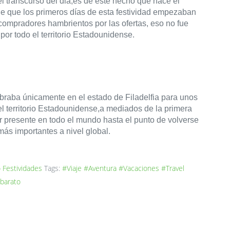
l transcurso del dia,es de este hecho que nace el 
de que los primeros días de esta festividad empezaban 
 compradores hambrientos por las ofertas, eso no fue 
or todo el territorio Estadounidense.
braba únicamente en el estado de Filadelfia para unos 
 territorio Estadounidense,a mediados de la primera 
presente en todo el mundo hasta el punto de volverse 
ás importantes a nivel global.
o
Festividades
Tags:
#Viaje
#Aventura
#Vacaciones
#Travel
 barato