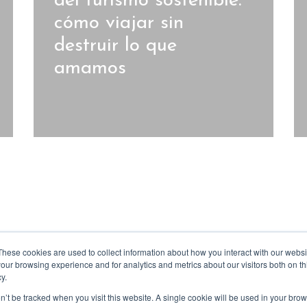
del turismo sostenible:
cómo viajar sin
destruir lo que
amamos
These cookies are used to collect information about how you interact with our webs
our browsing experience and for analytics and metrics about our visitors both on th
y.
|
|
|
Términos y Condiciones
Datos personales
Código de conducta
Ley de Retracto
on’t be tracked when you visit this website. A single cookie will be used in your b