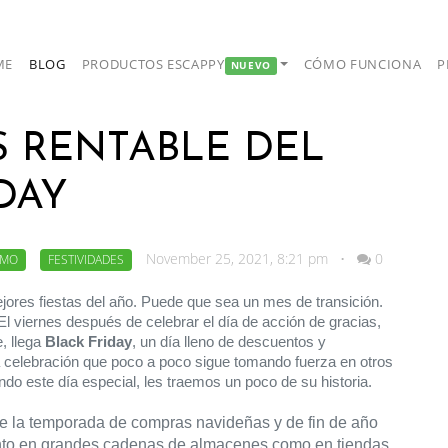
ME
BLOG
PRODUCTOS ESCAPPY
CÓMO FUNCIONA
P
NUEVO
S RENTABLE DEL
DAY
November 25, 2021, 8:21 pm
•
0
SMO
FESTIVIDADES
ores fiestas del año. Puede que sea un mes de transición. 
l viernes después de celebrar el día de acción de gracias, 
 llega 
Black Friday
, un día lleno de descuentos y 
 celebración que poco a poco sigue tomando fuerza en otros 
do este día especial, les traemos un poco de su historia.
e la temporada de compras navideñas y de fin de año 
tanto en grandes cadenas de almacenes como en tiendas 