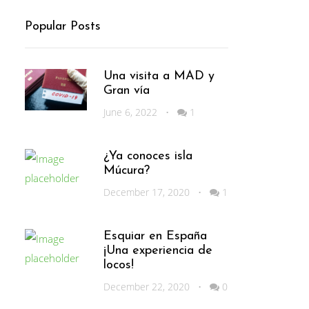
Popular Posts
Una visita a MAD y
Gran vía
June 6, 2022
•
1
¿Ya conoces isla
Múcura?
December 17, 2020
•
1
Esquiar en España
¡Una experiencia de
locos!
December 22, 2020
•
0