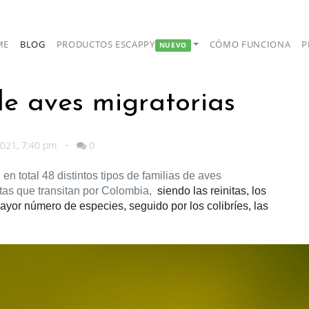
ME
BLOG
PRODUCTOS ESCAPPY
CÓMO FUNCIONA
P
NUEVO
e aves migratorias
2021, 7:40 pm
•
0
n total 48 distintos tipos de familias de aves 
tas que transitan por Colombia,  
siendo las reinitas, los 
yor número de especies, seguido por los colibríes, las 