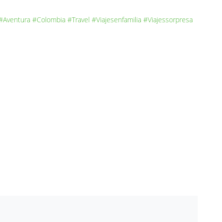
#Aventura
#Colombia
#Travel
#Viajesenfamilia
#Viajessorpresa