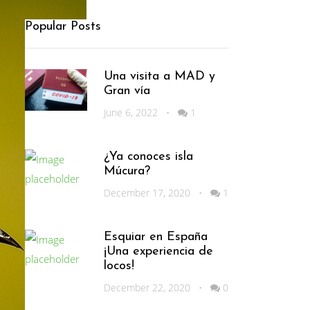
Popular Posts
Una visita a MAD y
Gran vía
June 6, 2022
•
1
¿Ya conoces isla
Múcura?
December 17, 2020
•
1
Esquiar en España
¡Una experiencia de
locos!
December 22, 2020
•
0