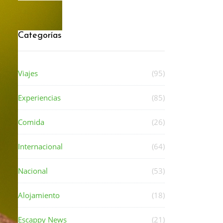
Categorías
Viajes
(95)
Experiencias
(85)
Comida
(26)
Internacional
(64)
Nacional
(53)
Alojamiento
(18)
Escappy News
(21)