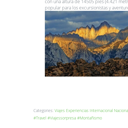
con una altura de 14505 pies (4.421 metr
popular para los excursionistas y aventur
Categories:
Viajes
Experiencias
Internacional
Naciona
#Travel
#Viajessorpresa
#Montañismo