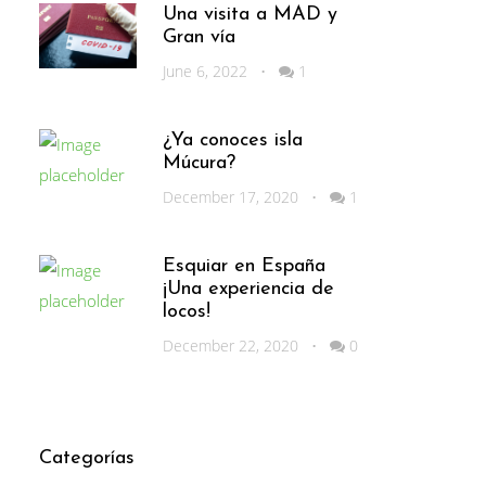
Una visita a MAD y
Gran vía
June 6, 2022
•
1
¿Ya conoces isla
Múcura?
December 17, 2020
•
1
Esquiar en España
¡Una experiencia de
locos!
December 22, 2020
•
0
Categorías