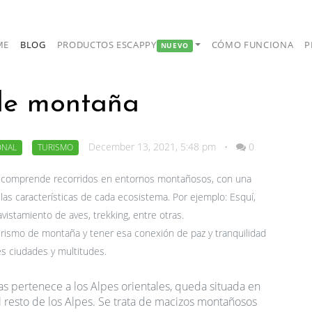
ME
BLOG
PRODUCTOS ESCAPPY
CÓMO FUNCIONA
P
NUEVO
 de montaña
December 13, 2021, 5:48 pm
•
0
ONAL
TURISMO
ue comprende recorridos en entornos montañosos, con una
 las características de cada ecosistema. Por ejemplo: Esquí,
vistamiento de aves, trekking, entre otras.
turismo de montaña y tener esa conexión de paz y tranquilidad
es ciudades y multitudes.
as pertenece a los Alpes orientales, queda situada en
 al resto de los Alpes. Se trata de macizos montañosos