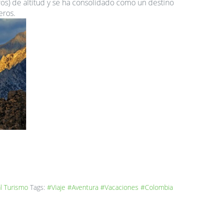
os) de altitud y se ha consolidado como un destino
eros.
l
Turismo
Tags:
#Viaje
#Aventura
#Vacaciones
#Colombia