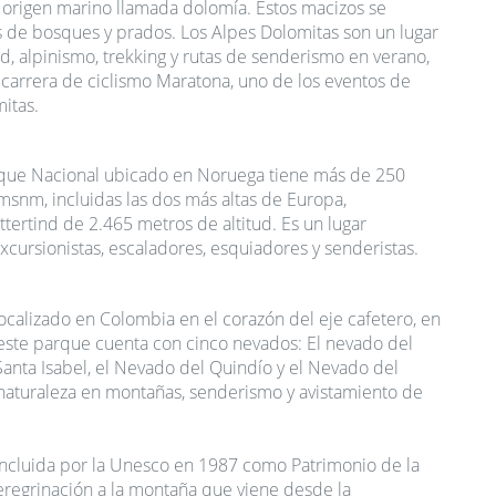
 origen marino
llamada dolomía. Estos macizos se
s de bosques y prados. Los
Alpes Dolomitas
son un lugar
d, alpinismo, trekking y rutas de senderismo en verano,
a carrera de ciclismo
Maratona
, uno de los eventos de
itas.
que Nacional ubicado en Noruega tiene más de 250
snm, incluidas las dos más altas de Europa,
ertind de 2.465 metros de altitud. Es un lugar
cursionistas, escaladores, esquiadores y senderistas.
calizado en Colombia en el corazón del eje cafetero, en
este parque cuenta con cinco nevados: El nevado del
Santa Isabel, el Nevado del Quindío y el Nevado del
e naturaleza en montañas, senderismo y avistamiento de
incluida por la Unesco en 1987 como Patrimonio de la
regrinación a la montaña que viene desde la