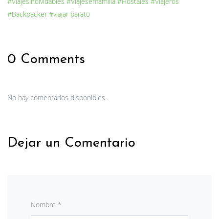
#Viajesinolvidables
#Viajesenfamilia
#Hostales
#Viajeros
#Backpacker
#viajar barato
0 Comments
No hay comentarios disponibles.
Dejar un Comentario
Nombre *