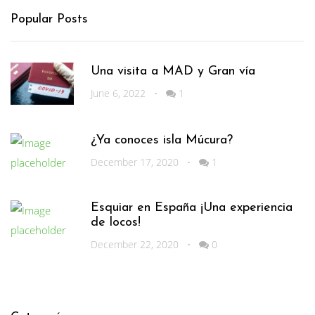
Popular Posts
Una visita a MAD y Gran vía
June 6, 2022
•
1
¿Ya conoces isla Múcura?
December 17, 2020
•
1
Esquiar en España ¡Una experiencia
de locos!
December 22, 2020
•
0