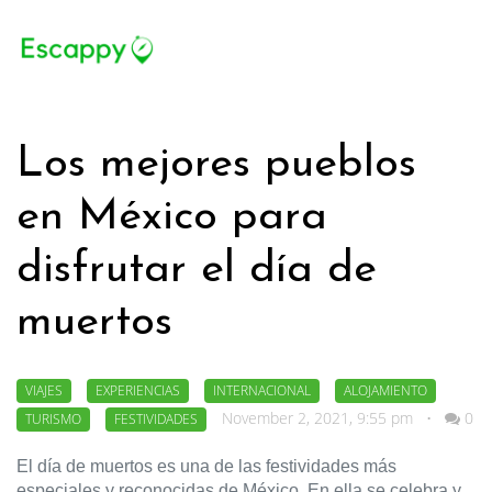
Los mejores pueblos
en México para
disfrutar el día de
muertos
VIAJES
EXPERIENCIAS
INTERNACIONAL
ALOJAMIENTO
November 2, 2021, 9:55 pm
•
0
TURISMO
FESTIVIDADES
El día de muertos es una de las festividades más 
especiales y reconocidas de México. En ella se celebra y 