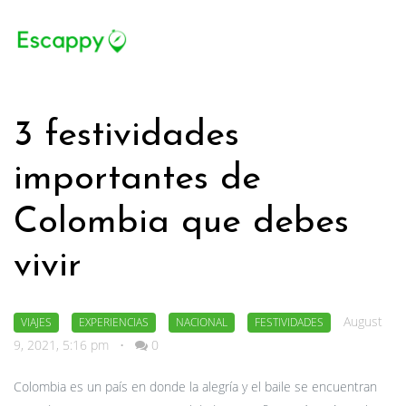
3 festividades
importantes de
Colombia que debes
vivir
August
VIAJES
EXPERIENCIAS
NACIONAL
FESTIVIDADES
9, 2021, 5:16 pm
•
0
Colombia es un país en donde la alegría y el baile se encuentran