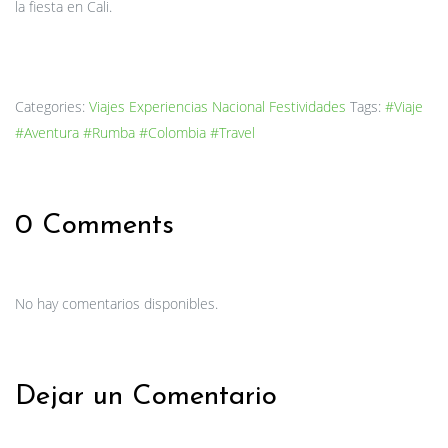
la fiesta en Cali.
Categories:
Viajes
Experiencias
Nacional
Festividades
Tags:
#Viaje
#Aventura
#Rumba
#Colombia
#Travel
0 Comments
No hay comentarios disponibles.
Dejar un Comentario