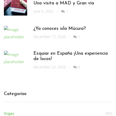
Una visita a MAD y Gran vía
June 6, 2022
•
1
¿Ya conoces isla Múcura?
December 17, 2020
•
1
Esquiar en España ¡Una experiencia
de locos!
December 22, 2020
•
0
Categorías
Viajes
(95)