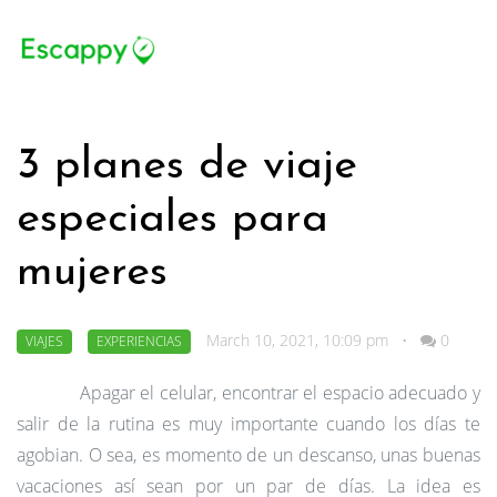
3 planes de viaje
especiales para
mujeres
March 10, 2021, 10:09 pm
•
0
VIAJES
EXPERIENCIAS
Apagar el celular, encontrar el espacio adecuado y
salir de la rutina es muy importante cuando los días te
agobian. O sea, es momento de un descanso,
unas buenas
vacaciones
así sean por un par de días. La idea es